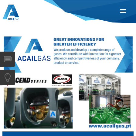
ESPAÑOL
ENGLISH
PORTUGUÊS
INDUSTRIAS
SAÚDE
GASES
SERVIÇOS
EMPRESA
DISTRIBUIDORES
NOTÍCIAS
CONTACTOS