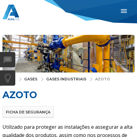
ACAIL GÁS
707 105 555
PORTUGUÊS
ENGLISH
ESPAÑOL
INDUSTRIAS
SAÚDE
INÍCIO
GASES
GASES INDUSTRIAIS
AZOTO
GASES
AZOTO
SERVIÇOS
EMPRESA
FICHA DE SEGURANÇA
DISTRIBUIDORES
Utilizado para proteger as instalações e assegurar a alta
NOTÍCIAS
qualidade dos produtos, assim como nos processos de